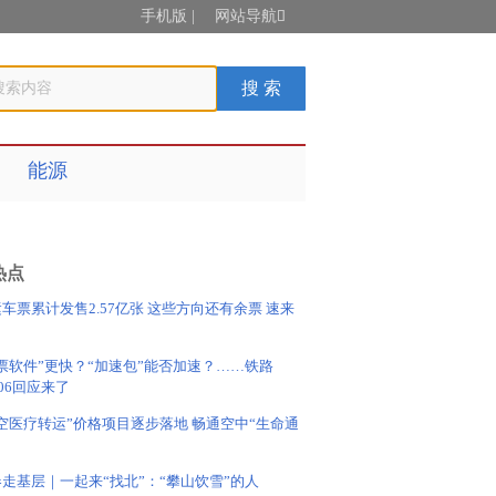
手机版
|
网站导航

能源
热点
车票累计发售2.57亿张 这些方向还有余票 速来
→
票软件”更快？“加速包”能否加速？……铁路
306回应来了
空医疗转运”价格项目逐步落地 畅通空中“生命通
走基层｜一起来“找北”：“攀山饮雪”的人