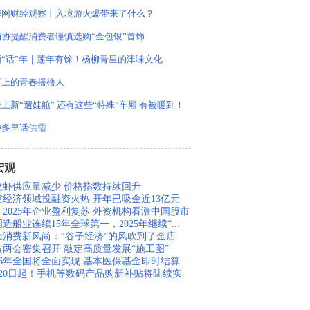
华网财经观察丨入境游火爆带来了什么？
消协提醒消费者谨慎选购“金包银”首饰
画“话”年｜莲年有馀！杨柳青里的津味文化
河上的青春摇橹人
上新“遛娃舱” 还有这些“特殊”车厢 有被暖到！
种多里话供需
宏观
龙虾供应量减少 价格指数持续回升
空经济领域投融资火热 开年已吸金近13亿元
计2025年企业盈利复苏 外资机构看涨中国股市
造船业连续15年全球第一，2025年继续“...
金消费新风尚：“谷子经济”的风吹到了金店
方两会密集召开 敲定高质量发展“施工图”
026年全国将全面实现 基本医保基金即时结算
月20日起！手机等数码产品购新补贴将陆续实