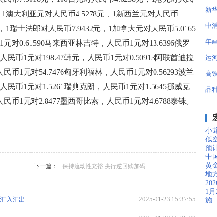
新
7元，1澳大利亚元对人民币4.5278元，1新西兰元对人民币
中
元，1瑞士法郎对人民币7.9432元，1加拿大元对人民币5.0165
年
元对0.61590马来西亚林吉特，人民币1元对13.6396俄罗
民币1元对198.47韩元，人民币1元对0.50913阿联酋迪拉
运
民币1元对54.7476匈牙利福林，人民币1元对0.56293波兰
高铁
人民币1元对1.5261瑞典克朗，人民币1元对1.5645挪威克
品
民币1元对2.8477墨西哥比索，人民币1元对4.6788泰铢。
小
低
预
中国
，专题，财经，新媒体，焦点，排行，教育，热点，行业，消
黄
会，国内，健康，产业资讯，房产，体育。
下一篇：
保持流动性充裕 央行逆回购加码
地
2
1
2025-01-23 15:37:55
移汇入汇出
施