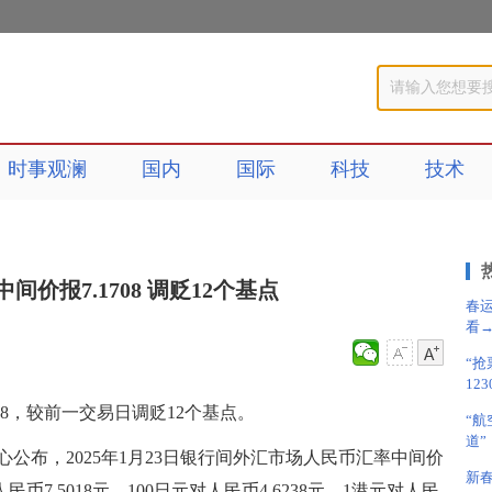
时事观澜
国内
国际
科技
技术
间价报7.1708 调贬12个基点
春运
看
“抢
12
08，较前一交易日调贬12个基点。
“航
道”
公布，2025年1月23日银行间外汇市场人民币汇率中间价
新春
民币7.5018元，100日元对人民币4.6238元，1港元对人民