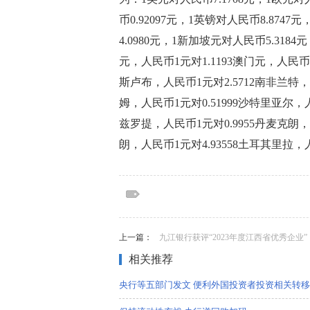
币0.92097元，1英镑对人民币8.874
4.0980元，1新加坡元对人民币5.3184
元，人民币1元对1.1193澳门元，人民币1
斯卢布，人民币1元对2.5712南非兰特，人
姆，人民币1元对0.51999沙特里亚尔，人
兹罗提，人民币1元对0.9955丹麦克朗，
朗，人民币1元对4.93558土耳其里拉，人
标签：
标签：中国观察家网，商业门户网站，新闻
费，互联网，科技，国际，文化，时事，社
上一篇：
九江银行获评“2023年度江西省优秀企业”
相关推荐
央行等五部门发文 便利外国投资者投资相关转